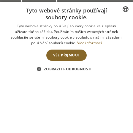
brunch
Tyto webové stránky používají
3.4.2016
soubory cookie.
CZECH
Tyto webové stránky používají soubory cookie ke zlepšení
uživatelského zážitku. Používáním našich webových stránek
ENGLISH
souhlasíte se všemi soubory cookie v souladu s našimi zásadami
používání souborů cookie.
Více informací
VŠE PŘIJMOUT
ZOBRAZIT PODROBNOSTI
30
března
2016