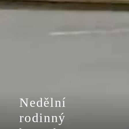
Nedělní
rodinný