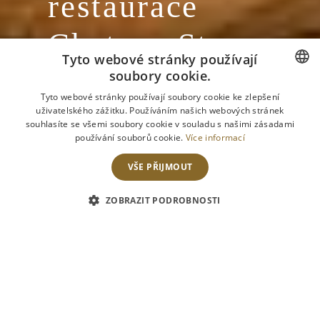
restaurace
Chateau St.
Tyto webové stránky používají
Havel
soubory cookie.
CZECH
Tyto webové stránky používají soubory cookie ke zlepšení
uživatelského zážitku. Používáním našich webových stránek
ENGLISH
souhlasíte se všemi soubory cookie v souladu s našimi zásadami
používání souborů cookie.
Více informací
VŠE PŘIJMOUT
ZOBRAZIT PODROBNOSTI
Udělejte ze své snídaně, oběda či večeře nevšední
zážitek a navštivte kouzelné prostředí naší zámecké
restaurace Chateau St. Havel.