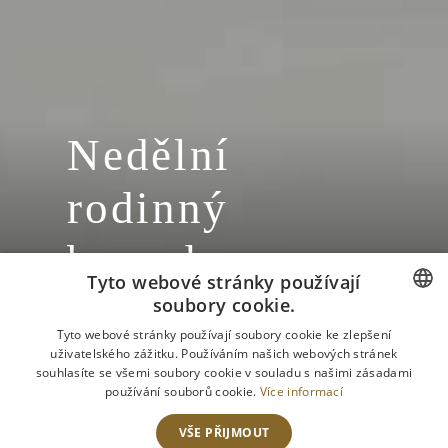
Nedělní
rodinný
brunch
Tyto webové stránky používají
15.3.2015
soubory cookie.
CZECH
Tyto webové stránky používají soubory cookie ke zlepšení
uživatelského zážitku. Používáním našich webových stránek
ENGLISH
souhlasíte se všemi soubory cookie v souladu s našimi zásadami
používání souborů cookie.
Více informací
VŠE PŘIJMOUT