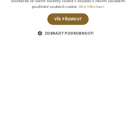
souhlasíte se všemi soubory cookie v souladu s našimi zásadami
používání souborů cookie.
Více informací
VŠE PŘIJMOUT
ZOBRAZIT PODROBNOSTI
15
dubna
2015
Vážení přátelé, dovolujeme si Vás co nejsrdečněji
pozvat na naše víkendové menu. Připravili jsme pro
Vás skvělé 3 chodové menu za výjimečnou cenu.