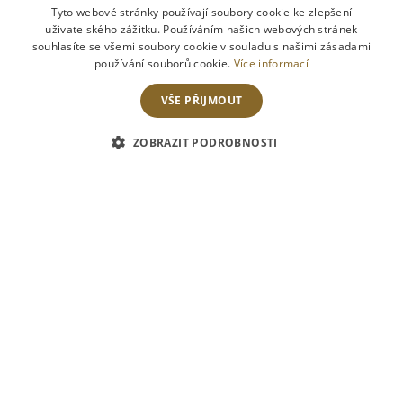
CZECH
Tyto webové stránky používají soubory cookie ke zlepšení
uživatelského zážitku. Používáním našich webových stránek
ENGLISH
souhlasíte se všemi soubory cookie v souladu s našimi zásadami
používání souborů cookie.
Více informací
VŠE PŘIJMOUT
ZOBRAZIT PODROBNOSTI
11
listopadu
2025
Milí hosté,
srdečně vás zveme na naše tradiční
Svatomartinské