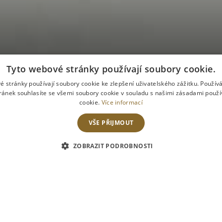
arostí 1.3. - 5.3.2021
Tyto webové stránky používají soubory cookie.
é stránky používají soubory cookie ke zlepšení uživatelského zážitku. Použív
ránek souhlasíte se všemi soubory cookie v souladu s našimi zásadami použí
cookie.
Více informací
VŠE PŘIJMOUT
ODJEZD
REZERVOVAT POKOJ
ZOBRAZIT PODROBNOSTI
25
února