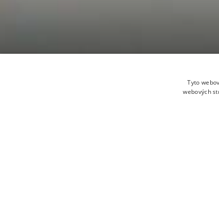
Jídlo bez st
Tyto webov
webových st
PŘÍJEZD