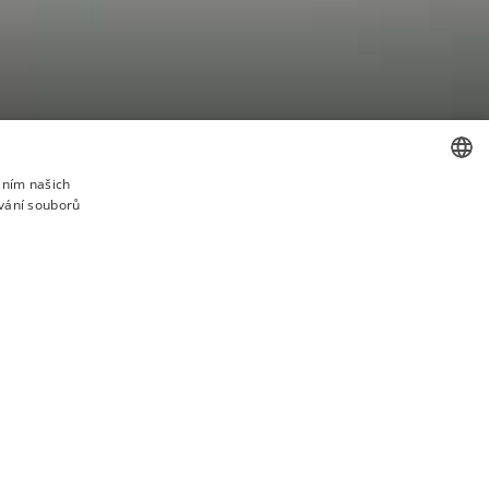
áním našich
vání souborů
CZECH
ENGLISH
REZERVOVAT STŮL