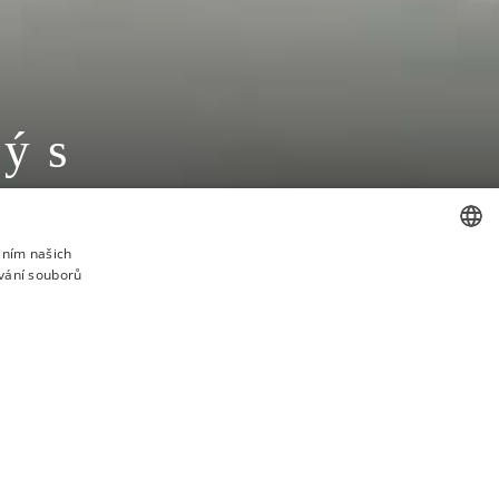
ý s
áním našich
vání souborů
CZECH
ENGLISH
REZERVOVAT STŮL