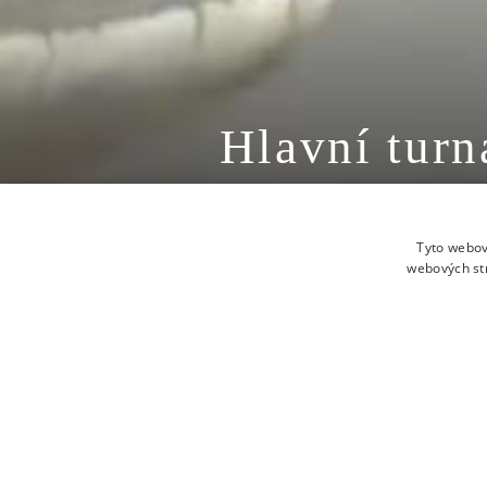
Hlavní turn
mistrovství
Tyto webov
webových st
PŘÍJEZD