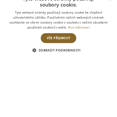
PROSINEC
soubory cookie.
CZECH
Tyto webové stránky používají soubory cookie ke zlepšení
uživatelského zážitku. Používáním našich webových stránek
ENGLISH
souhlasíte se všemi soubory cookie v souladu s našimi zásadami
používání souborů cookie.
Více informací
VŠE PŘIJMOUT
ZOBRAZIT PODROBNOSTI
24
září
2018
DEGUSTAČNÍ MENU PROSINEC