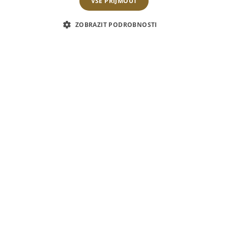
VŠE PŘIJMOUT
ZOBRAZIT PODROBNOSTI
01
ledna
2018
Welcome drink
Quinta de Marrocos Porto White
****