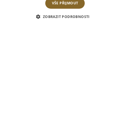
VŠE PŘIJMOUT
ZOBRAZIT PODROBNOSTI
01
března
2015
Přijďte si k nám posedět a vychutnat si nové
degustační menu z naší kuchyně. Těšíme se na Vás.