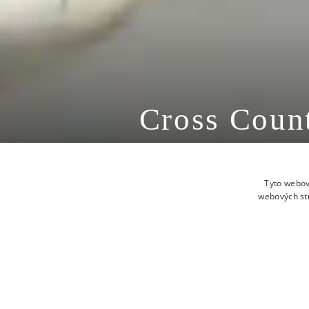
Cross Count
15.5.2016
Tyto webov
webových st
PŘÍJEZD