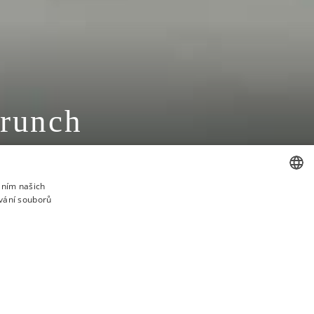
Brunch
áním našich
vání souborů
CZECH
ENGLISH
REZERVOVAT STŮL