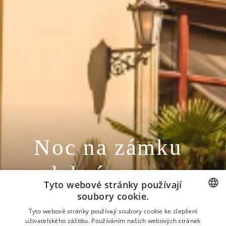
Noc na zámku
s lahví
Tyto webové stránky používají
Champagne
soubory cookie.
CZECH
Tyto webové stránky používají soubory cookie ke zlepšení
uživatelského zážitku. Používáním našich webových stránek