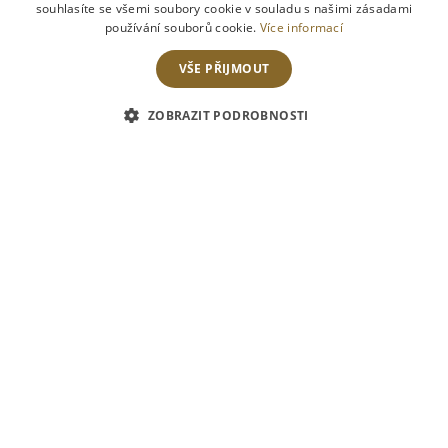
ENGLISH
souhlasíte se všemi soubory cookie v souladu s našimi zásadami
používání souborů cookie.
Více informací
VŠE PŘIJMOUT
ZOBRAZIT PODROBNOSTI
Dopřejte si odpočinkovou návštěvu zámku včetně noci
ve dvoulůžkovém pokoji a vychlazenou lahví
šampaňského
1 noc v De luxe pokoji se snídaní pro dvě osoby
1 lahev Pommery Royal Brut
welcome drink v restauraci nebo na terase
10% sleva na konzumaci v restauraci a Wellness