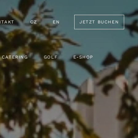
NTAKT
CZ
EN
JETZT BUCHEN
CATERING
GOLF
E-SHOP